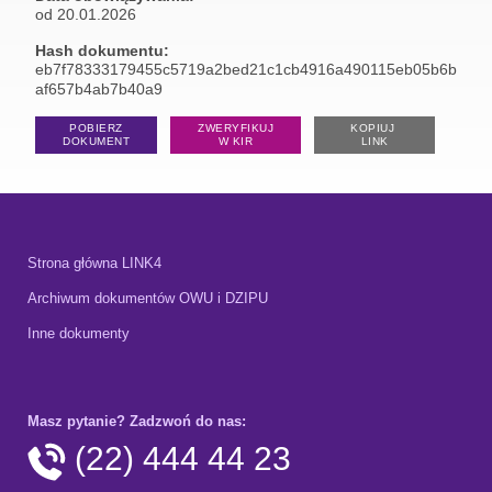
od 20.01.2026
Hash dokumentu:
eb7f78333179455c5719a2bed21c1cb4916a490115eb05b6b
af657b4ab7b40a9
POBIERZ
ZWERYFIKUJ
KOPIUJ
DOKUMENT
W KIR
LINK
Strona główna LINK4
Archiwum dokumentów OWU i DZIPU
Inne dokumenty
Masz pytanie? Zadzwoń do nas:
(22) 444 44 23